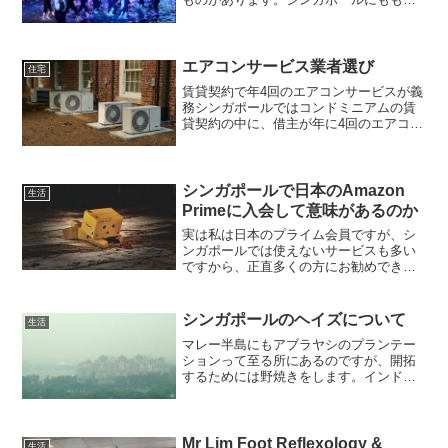
ろん日本人会があります。シンガポール
の日本人会、The Japanese Association,
Singaporeは比較的大きく...
エアコンサービス業者選び
住宅
賃貸契約で年4回のエアコンサービスが義
務シンガポールではコンドミニアムの賃
貸契約の中に、借主が年に4回のエアコン
のクリーニングとメンテナンスを行うこ
とが義務付けられています。プロによる
クリーニングとメンテナンスが必要で、
それにかかる費用は借...
シンガポールで日本のAmazon
生活
Primeに入会して意味があるのか
実は私は日本のプライム会員ですが、シ
ンガポールでは使えないサービスも多い
ですから、正直多くの方にお勧めできる
ものではありません。でもなんで私がわ
ざわざ日本のAmazon Primeに入っている
のかについてご紹介したいと思います。
シンガポールのヘイズについて
生活
配送特典なん...
マレー半島にもアブラヤシのプランテー
ションって至る所にあるのですが、開拓
するためには野焼きをします。インドネ
シアは今でもこれを結構やっています。
野焼きをする時期は乾季になってから
で、4月ごろからスタートして、乾季が終
わる10月ごろまで続きま...
Mr Lim Foot Reflexology &
生活