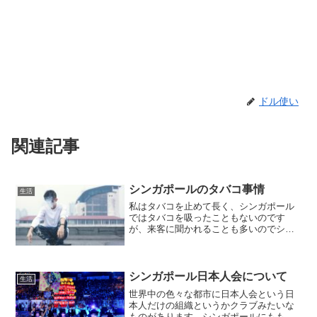
ドル使い
関連記事
シンガポールのタバコ事情
生活
私はタバコを止めて長く、シンガポール
ではタバコを吸ったこともないのです
が、来客に聞かれることも多いのでシン
ガポールの喫煙事情について少しまとめ
ておきたいと思います。値段について紙
巻タバコひと箱は12～15ドル位で買うこ
とが出来ます。Marl...
シンガポール日本人会について
生活
世界中の色々な都市に日本人会という日
本人だけの組織というかクラブみたいな
ものがあります。シンガポールにももち