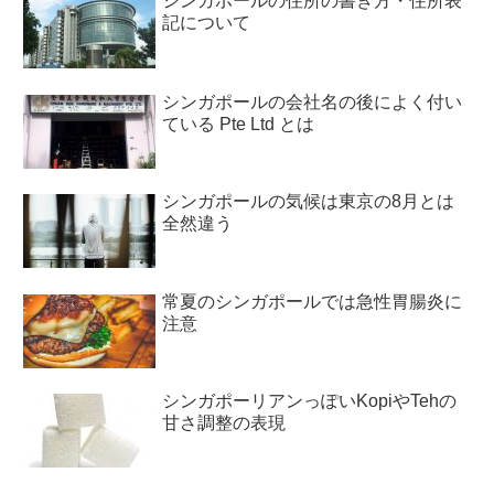
シンガポールの住所の書き方・住所表
記について
シンガポールの会社名の後によく付い
ている Pte Ltd とは
シンガポールの気候は東京の8月とは
全然違う
常夏のシンガポールでは急性胃腸炎に
注意
シンガポーリアンっぽいKopiやTehの
甘さ調整の表現