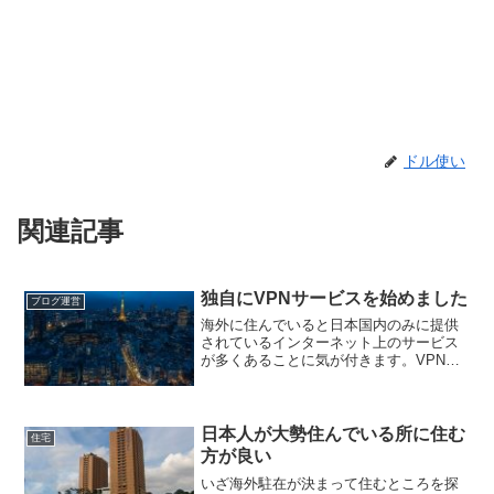
ドル使い
関連記事
独自にVPNサービスを始めました
ブログ運営
海外に住んでいると日本国内のみに提供
されているインターネット上のサービス
が多くあることに気が付きます。VPNを
使えばこういった悩みは解決するだろう
と、いろいろと契約してみたのですが、
どこも問題があって結局自分でサービス
を立ち上げました。VP...
日本人が大勢住んでいる所に住む
住宅
方が良い
いざ海外駐在が決まって住むところを探