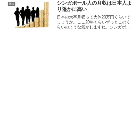
るのを見ると少し不思議な感じがしま
シンガポール人の月収は日本人よ
雑談
す。日照時間は約12時間日...
り遥かに高い
日本の大卒月収って大体20万円くらいで
しょうか。ここ20年くらいずっとこのく
らいのような気がしますね。シンガポー
ルでは大卒の月収は4000ドル程度で日本
円にすると34万円くらいになります。大
卒は基本的に高給取りシンガポール全体
の2014年度...