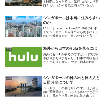
す段階になった時は、気持ちがかなり前
向きというかやる気に満ちているという
か、一種特別な精神状態に置かれてしま
いがちです。そういった時って、いっそ
のこと現地に溶け込んで生活したいとか
シンガポールは本当に住みやすい
生活
思ったりしますよね。単身...
のか
HSBCはExpat Explorerの2016年のレポー
トでシンガポールが海外から働きにくる
のに一番働きやすく住みやすいと言って
いますが、働きやすいかは置いておいて
住みやすいは日本人の目から見てもまあ
本当だと思います。住環境は全く問題な
海外から日本のHuluを見るには
生活
い...
海外にもHuluがあるのですが、日本語字
幕は当然ありませんし、日本の番組もほ
とんどありません。やはり日本のHuluを
海外に住んでいてもみたいのですが、日
本のHuluは日本国内だけのサービスで、
海外からは閲覧できません。日本のHulu
の申し込...
シンガポールの日の出と日の入と
雑談
日照時間について
シンガポールの朝は暗いです。日が昇る
前に通勤通学している人も多いかと思い
ます。日本だと日の出前に動き出してい
る人ってそれほど多くないのですが、真
っ暗な中を多くの学生たちが通学してい