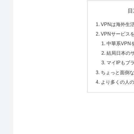
目
VPNは海外生
VPNサービス
中華系VPN
結局日本の
マイIPもブ
ちょっと面倒な
より多くの人