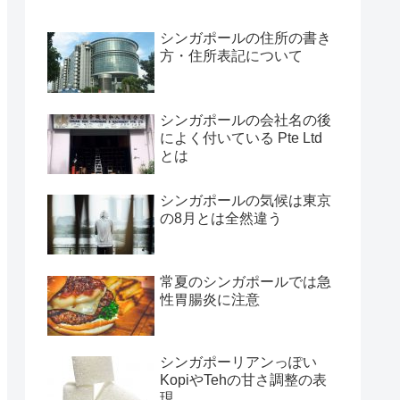
シンガポールの住所の書き
方・住所表記について
シンガポールの会社名の後
によく付いている Pte Ltd
とは
シンガポールの気候は東京
の8月とは全然違う
常夏のシンガポールでは急
性胃腸炎に注意
シンガポーリアンっぽい
KopiやTehの甘さ調整の表
現