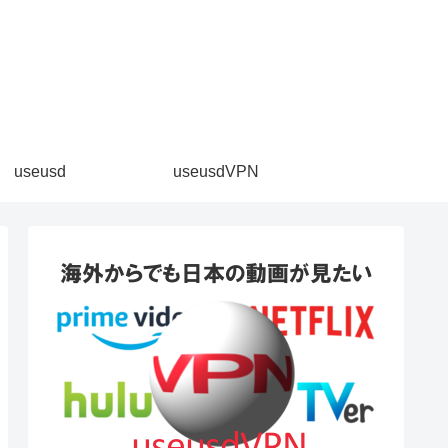
。
useusd
useusdVPN