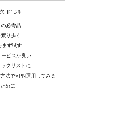
次
活の必需品
を渡り歩く
をまず試す
サービスが良い
ラックリストに
方法でVPN運用してみる
のために