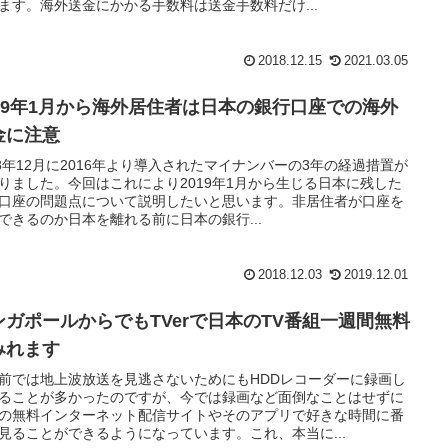
ます。海外送金にかかる手数料は送金手数料だけ...
2018.12.15
2021.03.05
019年1月から海外居住者は日本の銀行口座での海外
金に注意
18年12月に2016年より導入されたマイナンバーの3年の経過措置が
りました。今回はこれにより2019年1月から生じる日本に残した
口座の問題点について説明したいと思います。非居住者が口座を
できるのか日本を離れる前に日本の銀行...
2018.12.03
2019.12.01
ンガポールからでもTVerで日本のTV番組一週間無料
みれます
前では地上波放送を見逃さないためにもHDDレコーダーに録画し
ることが多かったのですが、今では録画など面倒なことはせずに
の無料インターネット配信サイトやそのアプリで好きな時間に番
見ることができるようになっています。これ、本当に...