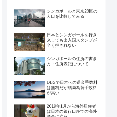
シンガポールと東京23区の
人口を比較してみる
日本とシンガポールを行き
来しても出入国スタンプが
全く押されない
シンガポールの住所の書き
方・住所表記について
DBSで日本への送金手数料
は無料だが結局為替手数料
が高い
2019年1月から海外居住者
は日本の銀行口座での海外
送金に注意