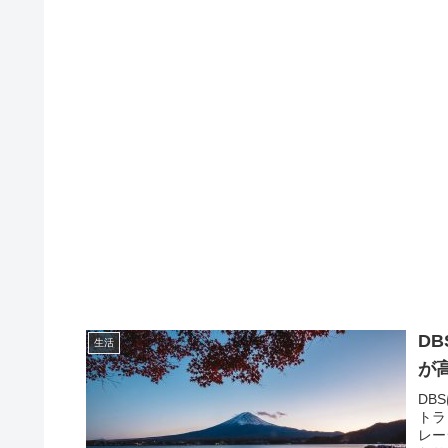
D
生活
が
DB
トラ
レー