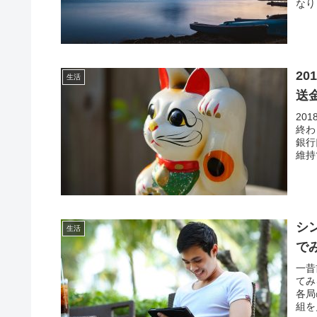
なり
2
生活
送
20
終わ
銀行
維持
シ
生活
で
一昔
てみ
各局
組を