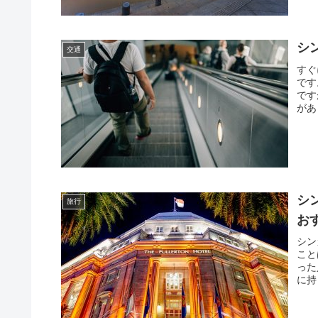
シ
交通
すぐ
です
です
があ
シ
旅行
お
シン
こと
った
に持