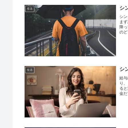
シ
生活
シン
まず
降っ
のど
シ
生活
給与
り、
ると
金だ