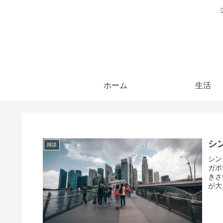
ホーム
生活
シ
雑談
シン
ガポ
きさ
が大