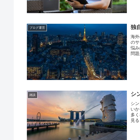
独
ブログ運営
海外
のサ
悩み
問題
シ
雑談
シン
いか
多く
見る