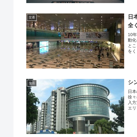
日
交通
全
10
動化
とこ
をく
シ
生活
日本
徐々
入方
エリ