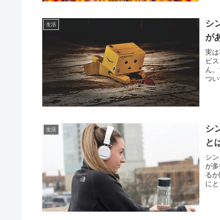
シ
生活
が
実は
ビス
ん。
つい
シ
生活
と
シン
が多
るか
にと