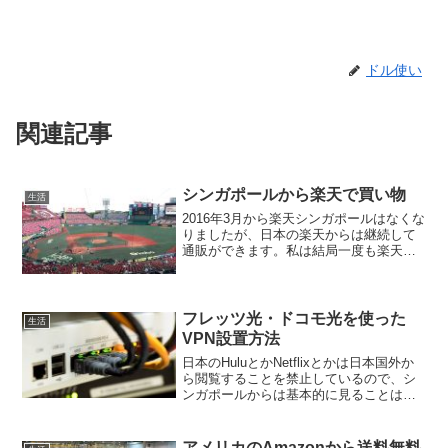
ドル使い
関連記事
シンガポールから楽天で買い物
生活
2016年3月から楽天シンガポールはなくな
りましたが、日本の楽天からは継続して
通販ができます。私は結局一度も楽天シ
ンガポールは使いませんでしたが、シン
ガポールから日本の楽天で買い物するこ
とは頻繁にあります。送料を考えても日
本の方が安いものも...
フレッツ光・ドコモ光を使った
生活
VPN設置方法
日本のHuluとかNetflixとかは日本国外か
ら閲覧することを禁止しているので、シ
ンガポールからは基本的に見ることはで
きません。回避方法は商用のVPNを使っ
たものを以前紹介したのですが、今回は
フレッツ光とかドコモ光とかを日本で使
アメリカのAmazonから送料無料