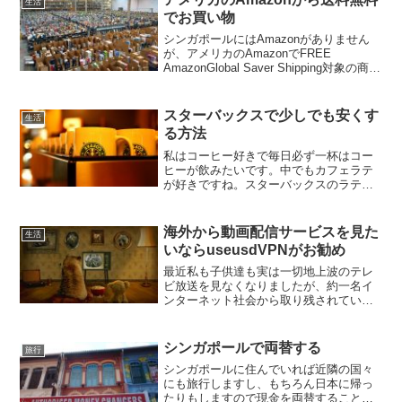
生活
っている人...
でお買い物
シンガポールにはAmazonがありません
が、アメリカのAmazonでFREE
AmazonGlobal Saver Shipping対象の商品
を125ドル以上買い物をすると送料が無料
になります。とてもうれしいサービスで
す。このサービスはシン...
スターバックスで少しでも安くす
生活
る方法
私はコーヒー好きで毎日必ず一杯はコー
ヒーが飲みたいです。中でもカフェラテ
が好きですね。スターバックスのラテは
グランデ以外は多少牛乳が多すぎるの
で、グランデラテが自分の定番になって
います。シンガポールでグランデラテは
海外から動画配信サービスを見た
生活
6.20ドルします。日本円...
いならuseusdVPNがお勧め
最近私も子供達も実は一切地上波のテレ
ビ放送を見なくなりましたが、約一名イ
ンターネット社会から取り残されている
というか、従来型のテレビが必要な人が
います。それとHuluとか動画配信サービ
スも使っていますが、テレビの大きな画
シンガポールで両替する
旅行
面で見るのが良いよで...
シンガポールに住んでいれば近隣の国々
にも旅行しますし、もちろん日本に帰っ
たりもしますので現金を両替することが