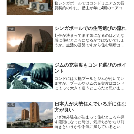
務シンガポールではコンドミニアムの賃
貸契約の中に、借主が年に4回のエアコン
のクリーニングとメンテナンスを行うこ
とが義務付けられています。プロによる
クリーニングとメンテナンスが必要で、
それにかかる費用は借...
シンガポールでの住宅選びの流れ
住宅
赴任が決まってまず気になるのはどんな
所に住むところになるかではないでしょ
うか。生活の基盤ですから住む場所は大
切です。でも海外ですからどのようにし
て住宅を選ぶのか勝手がわからないとこ
ろもあると思います。まずは赴任が決ま
ってから実際に現地に行っ...
ジムの充実度もコンド選びのポイ
住宅
ント
コンドには大抵プールとジムが付いてい
ますが、プールやジムの充実度はコンド
によって大きく違うところだと思いま
す。プールもジムも使わないよという人
には関係ないことですが、私はジムを良
く使うのでコンドを選ぶ重要なポイント
日本人が大勢住んでいる所に住む
住宅
です。器具が充実度している...
方が良い
いざ海外駐在が決まって住むところを探
す段階になった時は、気持ちがかなり前
向きというかやる気に満ちているという
か、一種特別な精神状態に置かれてしま