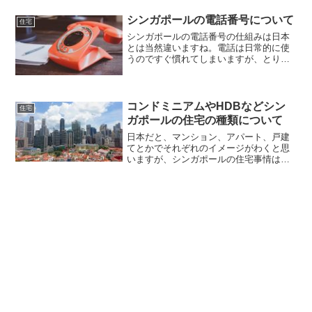
いがちです。そういった時って、いっそ
のこと現地に溶け込んで生活したいとか
シンガポールの電話番号について
住宅
思ったりしますよね。単身...
シンガポールの電話番号の仕組みは日本
とは当然違いますね。電話は日常的に使
うのですぐ慣れてしまいますが、とりあ
えずまとめてみます。市外局番が無い一
般的な電話番号は8桁で、日本とまず大き
く違うのが市外局番が無いことです。シ
ンガポール自体が一つの...
コンドミニアムやHDBなどシン
住宅
ガポールの住宅の種類について
日本だと、マンション、アパート、戸建
てとかでそれぞれのイメージがわくと思
いますが、シンガポールの住宅事情は日
本と大きく異なります。大抵はシンガポ
ールには外国人が主に住むコンドミニア
ムと、シンガポーリアンが主に住むHDB
という公営住宅に分かれ...