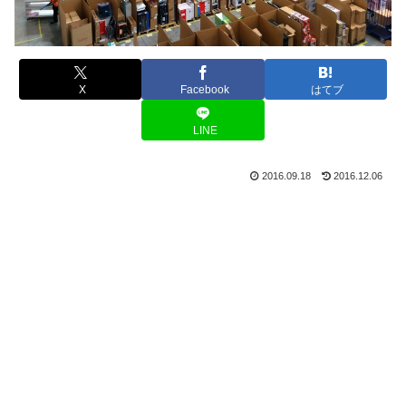
X
Facebook
はてブ
LINE
2016.09.18
2016.12.06