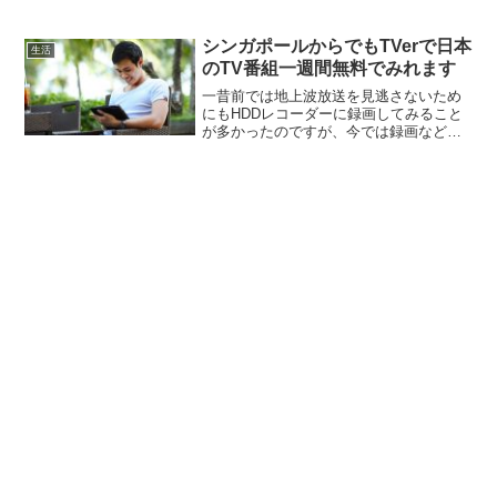
たりで本当に様々な種類のものが必要で
す。日本に居るときはコストコに行った
り、マツキヨとかに行ったりでかなり安
シンガポールからでもTVerで日本
生活
く買えていたのですが、シ...
のTV番組一週間無料でみれます
一昔前では地上波放送を見逃さないため
にもHDDレコーダーに録画してみること
が多かったのですが、今では録画など面
倒なことはせずに各局の無料インターネ
ット配信サイトやそのアプリで好きな時
間に番組を見ることができるようになっ
ています。これ、本当に...