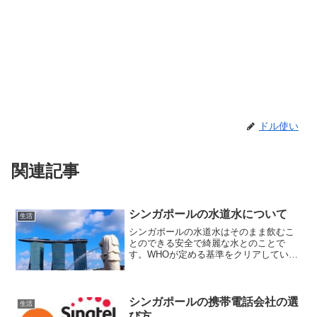
ドル使い
関連記事
シンガポールの水道水について
生活
シンガポールの水道水はそのまま飲むこ
とのできる安全で綺麗な水とのことで
す。WHOが定める基準をクリアしている
し、軟水でそのレベルも日本とほぼ同じ
なので実際に水道水をそのまま飲んでみ
ても日本と変わらない感じというか、カ
ルキ臭さが一切なくてどち...
シンガポールの携帯電話会社の選
生活
び方