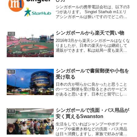
シンガポールの携帯電話会社は、以下の3
つがあります。 Singtel Starhub m1エリ
アシンガポールは狭いですのでどこの携
帯電話会社を選んでも国内ほぼ100%カバ
ーされます。気にすべきはもう少し細か
いところですね。建物によってSin...
シンガポールから楽天で買い物
生活
2016年3月から楽天シンガポールはなくな
りましたが、日本の楽天からは継続して
通販ができます。私は結局一度も楽天シ
ンガポールは使いませんでしたが、シン
ガポールから日本の楽天で買い物するこ
とは頻繁にあります。送料を考えても日
本の方が安いものも...
シンガポールで書留郵便や小包を
生活
受け取る
日本の方が明らかに良かったと思うこと
の一つに郵便を受け取るときのサービス
があると思います。日本だと留守にして
郵便を受け取れなければ不在票がポスト
に入っていて、自分で郵便局に24時間365
日好きな時間に取りに行ったり、再配送
シンガポールで洗面・バス用品が
生活
をお願いしたら時間...
安く買えるSwanston
生活をしていればシャンプーやボディー
ソープや歯磨き粉などの洗面・バス用品
は日々消費しますし、家族で好みが違っ