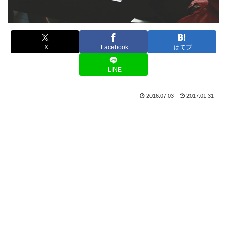
X
Facebook
はてブ
LINE
2016.07.03
2017.01.31