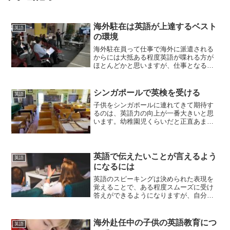
海外駐在は英語が上達するベスト
英語
の環境
海外駐在員って仕事で海外に派遣される
からには大抵ある程度英語が喋れる方が
ほとんどかと思いますが、仕事となると
TOEIC900点以上あっても困る時があるく
らいなので、最低でもTOEIC800点くらい
の英語力って絶対必要ですよね。そのな
シンガポールで英検を受ける
英語
かであま...
子供をシンガポールに連れてきて期待す
るのは、英語力の向上が一番大きいと思
います。幼稚園児くらいだと正直あまり
期待できないのですが、2,3年も海外に居
れば小学生くらいだと飛躍的に英語力を
向上させる良い機会になると思います。
客観的に英語力をはか...
英語で伝えたいことが言えるよう
英語
になるには
英語のスピーキングは決められた表現を
覚えることで、ある程度スムーズに受け
答えができるようになりますが、自分か
ら情報を発信するのには不十分ですよ
ね。伝えたいことを言えるようにするに
はやはり自分で英文を組み立てていく必
海外赴任中の子供の英語教育につ
英語
要があります。英語には様々...